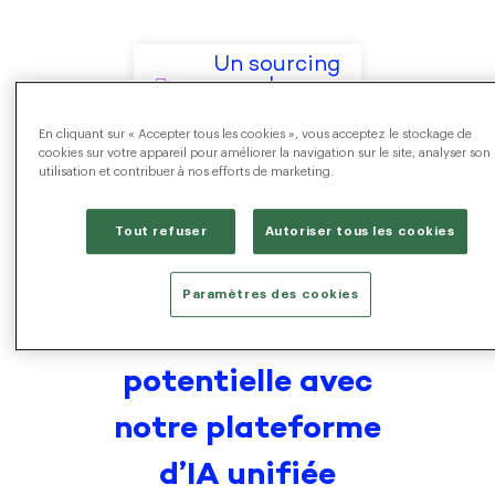
Un sourcing 
plus 
performant
En cliquant sur « Accepter tous les cookies », vous acceptez le stockage de
cookies sur votre appareil pour améliorer la navigation sur le site, analyser son
utilisation et contribuer à nos efforts de marketing.
Tout refuser
Autoriser tous les cookies
Faire de chaque
contact une
Paramètres des cookies
candidature
potentielle avec
notre plateforme
d’IA unifiée