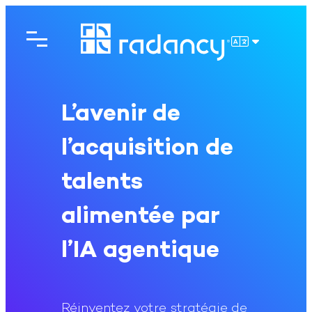
Aller
au
contenu
FRANÇAIS
L’avenir de
l’acquisition de
talents
alimentée par
l’IA agentique
Réinventez votre stratégie de