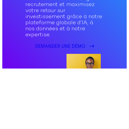
recrutement et maximisez
votre retour sur
investissement grâce à notre
plateforme globale d’IA, à
nos données et à notre
expertise.
DEMANDER UNE DÉMO