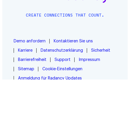
CREATE CONNECTIONS THAT COUNT.
Demo anfordern
Kontaktieren Sie uns
Karriere
Datenschutzerklärung
Sicherheit
Barrierefreiheit
Support
Impressum
Sitemap
Cookie-Einstellungen
Anmeldung für Radancy Updates
© 2026 Radancy. Wir stehen für Chancengleichheit
aller Mitarbeitenden.
Facebook
LinkedIn
YouTube
Instagram