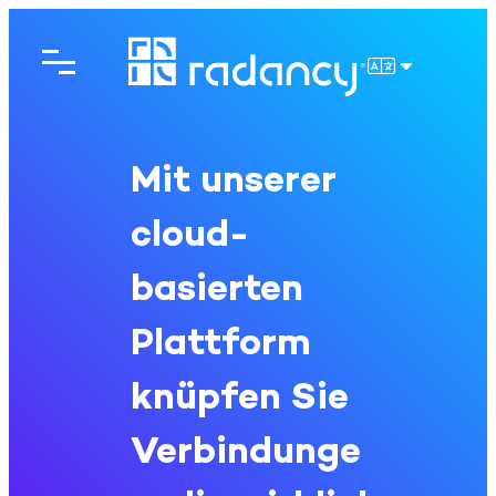
Direkt
zum
Inhalt
DEUTSCH
wechseln
Mit unserer
cloud-
basierten
Plattform
knüpfen Sie
Verbindunge