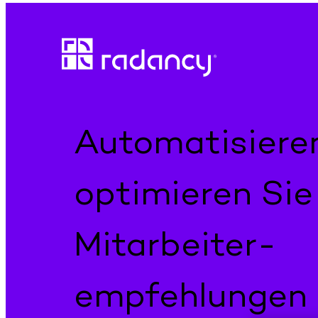
Direkt
zum
Inhalt
wechseln
Automatisiere
optimieren Sie 
Mitarbeiter­
empfehlungen