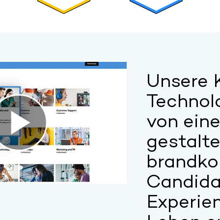
Unsere 
Technol
von eine
gestalte
brandk
Candida
Experie