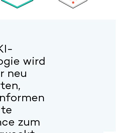
KI-
ogie wird
r neu
ten,
onformen
te
nce zum