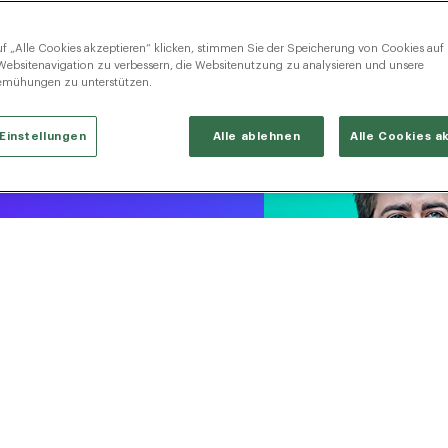
cruiting. Mit
f „Alle Cookies akzeptieren“ klicken, stimmen Sie der Speicherung von Cookies auf
I-Plattform,
Websitenavigation zu verbessern, die Websitenutzung zu analysieren und unsere
en Sie Ihren
emühungen zu unterstützen.
Einstellungen
Alle ablehnen
Alle Cookies a