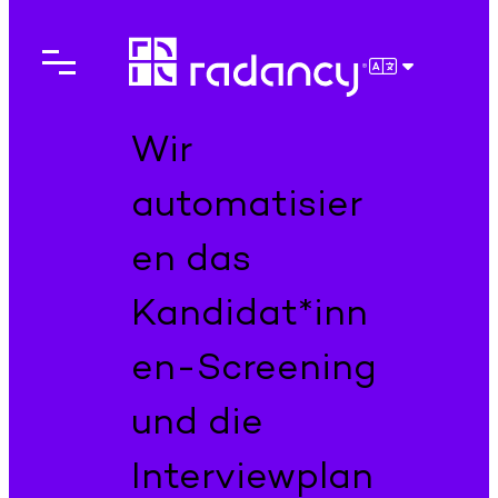
Direkt
zum
Inhalt
DEUTSCH
wechseln
Wir
automatisier
en das
Kandidat*inn
en-Screening
und die
Interviewplan