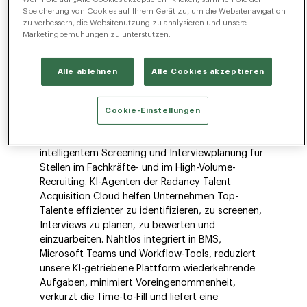
Speicherung von Cookies auf Ihrem Gerät zu, um die Websitenavigation
So erreichen Sie
zu verbessern, die Websitenutzung zu analysieren und unsere
Marketingbemühungen zu unterstützen.
schneller Ihre besten
Kandidat*innen.
Alle ablehnen
Alle Cookies akzeptieren
Cookie-Einstellungen
Beschleunigen Sie Ihren Recruiting-Prozess mit
intelligentem Screening und Interviewplanung für
Stellen im Fachkräfte- und im High-Volume-
Recruiting. KI-Agenten der Radancy Talent
Acquisition Cloud helfen Unternehmen Top-
Talente effizienter zu identifizieren, zu screenen,
Interviews zu planen, zu bewerten und
einzuarbeiten. Nahtlos integriert in BMS,
Microsoft Teams und Workflow-Tools, reduziert
unsere KI-getriebene Plattform wiederkehrende
Aufgaben, minimiert Voreingenommenheit,
verkürzt die Time-to-Fill und liefert eine