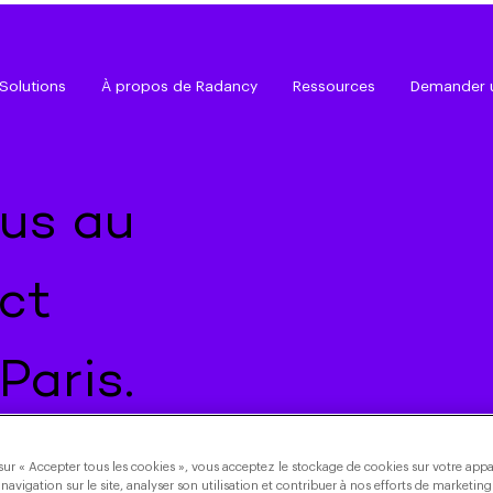
Solutions
À propos de Radancy
Ressources
Demander 
us au
ct
Paris.
sur « Accepter tous les cookies », vous acceptez le stockage de cookies sur votre appa
 navigation sur le site, analyser son utilisation et contribuer à nos efforts de marketing