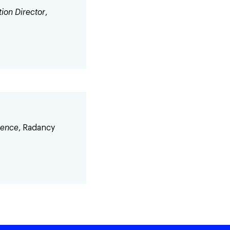
tion Director
,
ience
, Radancy