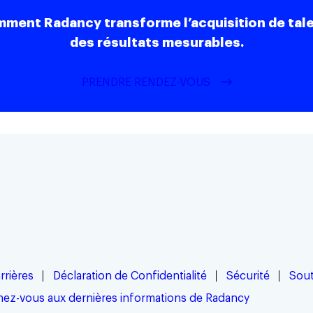
ment Radancy transforme l’acquisition de talent
des résultats mesurables.
PRENDRE RENDEZ-VOUS
rrières
Déclaration de Confidentialité
Sécurité
Sout
ez-vous aux dernières informations de Radancy