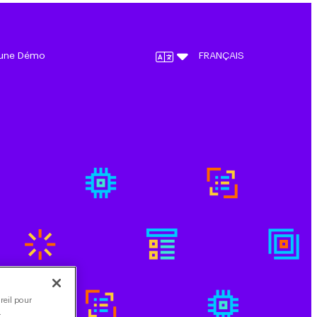
une Démo
FRANÇAIS
reil pour
.