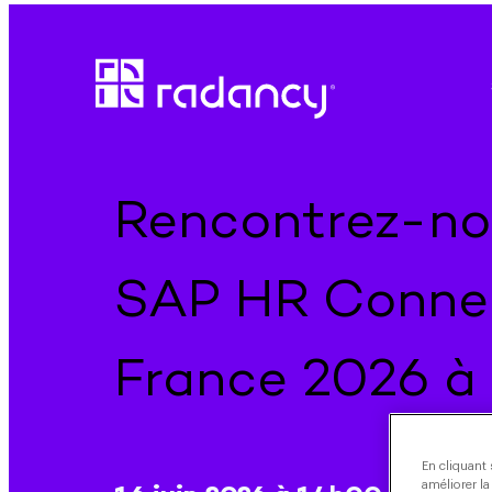
Aller
au
contenu
Rencontrez-no
SAP HR Conne
France 2026 à 
En cliquant 
améliorer la