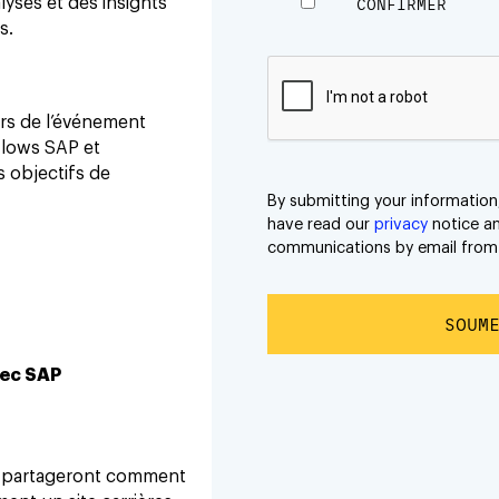
yses et des insights
s.
ors de l’événement
flows SAP et
s objectifs de
vec SAP
cy partageront comment