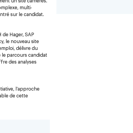
ent un site carrières.
mplexe, multi-
ntré sur le candidat.
RH de Hager, SAP
y, le nouveau site
emploi, délivre du
 le parcours candidat
ffre des analyses
itiative, l’approche
able de cette