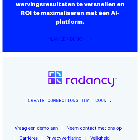
wervingsresultaten te versnellen en
ROI te maximaliseren met één AI-
platform.
PLAN EEN DEMO
CREATE CONNECTIONS THAT COUNT.
Vraag een demo aan
Neem contact met ons op
Carrières
Privacyverklaring
Veiligheid