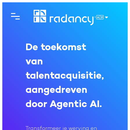
Ga
naar
de
NEDERLAN
inhoud
De toekomst
van
talentacquisitie,
aangedreven
door Agentic AI.
Transformeer je werving en