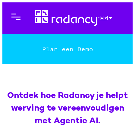
Ga
naar
de
NEDERLAN
inhoud
Plan een Demo
Ontdek hoe Radancy je helpt
werving te vereenvoudigen
met Agentic AI.