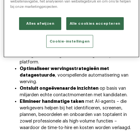
websitenavigatie, het analyseren van websitegebruik en om ons te helpen
bij onze marketingprojecten.
Wervingsresultaten versnellen
met intelligente
automatisering en Agentic AI-oplossingen.
Alles afwijzen
Alle cookies accepteren
Toptalent aantrekt
via gepersonaliseerde,
toekomstgerichte candidate experiences.
Cookie-instellingen
Kosten kunt
verlagen door je HR tech stack te
vereenvoudigen en gebruik te maken van
mensgedreven, AI-gestuurde intelligentie op één
platform.
Optimaliseer wervingsstrategieën met
datagestuurde
, voorspellende automatisering van
werving.
Ontsluit ongeëvenaarde inzichten
op basis van
miljarden echte contactmomenten met kandidaten.
Elimineer handmatige taken
met AI-agents – die
werkgevers helpen bij het identificeren, screenen,
plannen, beoordelen en onboarden van toptalent in
zowel professionele als high-volume functies –
waardoor de time-to-hire en kosten worden verlaagd.