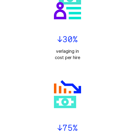
↓30%
verlaging in
cost per hire
↓75%