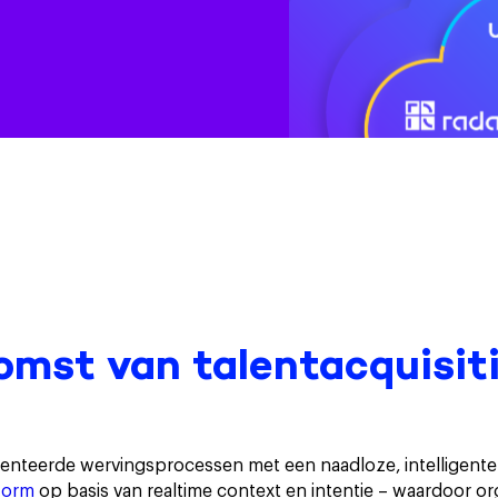
mst van talentacquisitie
nteerde wervingsprocessen met een naadloze, intelligente 
form
op basis van realtime context en intentie – waardoor org