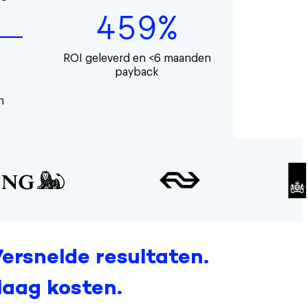
459%
ROI geleverd en <6 maanden
payback
n
ersnelde resultaten.
laag kosten.