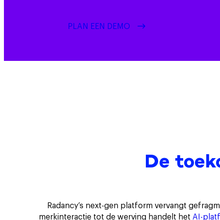
PLAN EEN DEMO
De toeko
Radancy’s next-gen platform vervangt gefragme
merkinteractie tot de werving handelt het
AI-plat