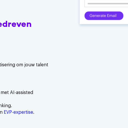
edreven
isering om jouw talent
met AI-assisted
nking.
en
EVP-expertise
.