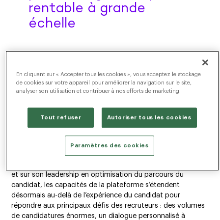
rentable à grande
échelle
NEW YORK, 9 septembre 2025
– Radancy, le leader
mondial des logiciels d’acquisition de talents, a annoncé
aujourd’hui l’achat de myInterview, améliorant ainsi son
En cliquant sur « Accepter tous les cookies », vous acceptez le stockage
de cookies sur votre appareil pour améliorer la navigation sur le site,
nuage d’acquisition de talents (Radancy Talent Acquisition
analyser son utilisation et contribuer à nos efforts de marketing.
Cloud) activé par l’IA et équipé d’agents d’IA pour les
candidats et les recruteurs, afin d’accélérer les cycles
d’embauche, améliorer l’efficacité des recruteurs, reduire les
Tout refuser
Autoriser tous les cookies
coûts et permettre aux entreprises d’embaucher les
meilleurs talents avec une rapidité et une précision
Paramètres des cookies
inégalées.
S’appuyant sur le lancement de l’IA agentique de Radancy
et sur son leadership en optimisation du parcours du
candidat, les capacités de la plateforme s’étendent
désormais au-delà de l’expérience du candidat pour
répondre aux principaux défis des recruteurs : des volumes
de candidatures énormes, un dialogue personnalisé à