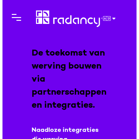
Ga
naar
de
NEDERLAN
inhoud
De toekomst van
werving bouwen
via
partnerschappen
en integraties.
Naadloze integraties