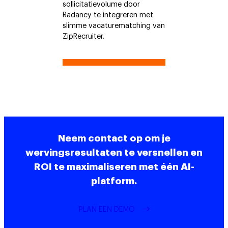
sollicitatievolume door
Radancy te integreren met
slimme vacaturematching van
ZipRecruiter.
Neem contact op om je
wervingsresultaten te versnellen en
ROI te maximaliseren met één AI-
platform.
PLAN EEN DEMO