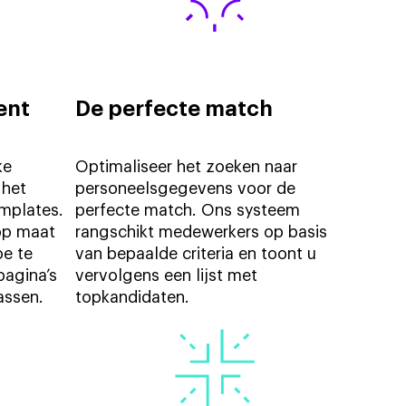
ent
De perfecte match
ke
Optimaliseer het zoeken naar
 het
personeelsgegevens voor de
mplates.
perfecte match. Ons systeem
op maat
rangschikt medewerkers op basis
oe te
van bepaalde criteria en toont u
pagina’s
vervolgens een lijst met
assen.
topkandidaten.