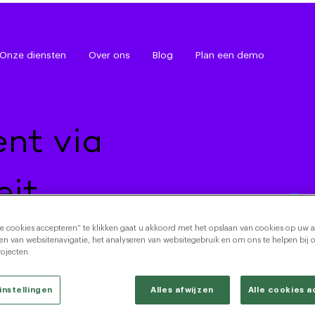
Onze diensten
Over ons
Blog
Plan een demo
nt via
it.
le cookies accepteren” te klikken gaat u akkoord met het opslaan van cookies op uw 
ren van websitenavigatie, het analyseren van websitegebruik en om ons te helpen bij 
ojecten.
instellingen
Alles afwijzen
Alle cookies 