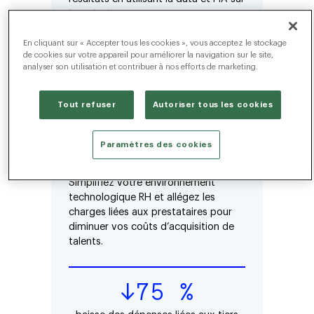
les principaux canaux.
En cliquant sur « Accepter tous les cookies », vous acceptez le stockage
↓30 %
de cookies sur votre appareil pour améliorer la navigation sur le site,
analyser son utilisation et contribuer à nos efforts de marketing.
baisse du coût par recrutement
Tout refuser
Autoriser tous les cookies
Réduisez le recours aux
Paramètres des cookies
tiers
Simplifiez votre environnement
technologique RH et allégez les
charges liées aux prestataires pour
diminuer vos coûts d’acquisition de
talents.
↓75 %