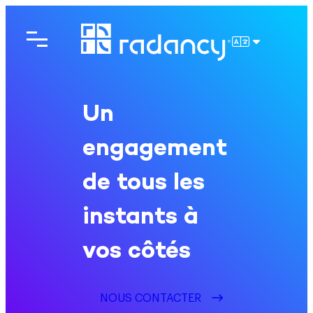
Aller
au
contenu
FRANÇAIS
Un
engagement
de tous les
instants à
vos côtés
NOUS CONTACTER