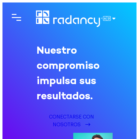
Saltar
al
contenido
ESPAÑOL
Nuestro
compromiso
impulsa sus
resultados.
CONECTARSE CON
NOSOTROS