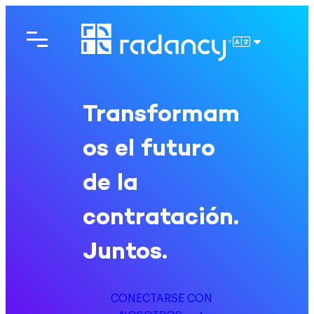
Saltar
al
contenido
ESPAÑOL
Transformam
os el futuro
de la
contratación.
Juntos.
CONECTARSE CON