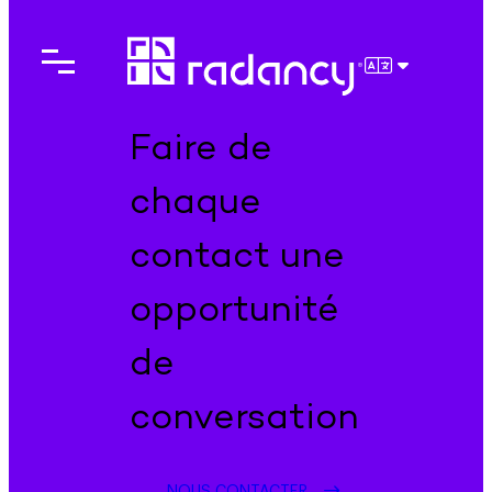
Aller
au
contenu
FRANÇAIS
Faire de
chaque
contact une
opportunité
de
conversation
NOUS CONTACTER