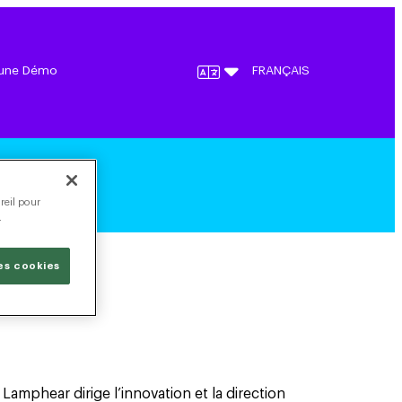
une Démo
FRANÇAIS
reil pour
.
les cookies
 Lamphear dirige l’innovation et la direction