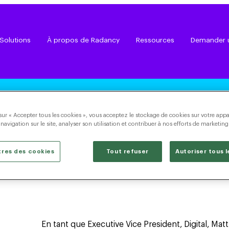
Solutions
À propos de Radancy
Ressources
Demander 
Nos dirigeants
sur « Accepter tous les cookies », vous acceptez le stockage de cookies sur votre appa
 navigation sur le site, analyser son utilisation et contribuer à nos efforts de marketing
res des cookies
Tout refuser
Autoriser tous 
En tant que Executive Vice President, Digital, Matt