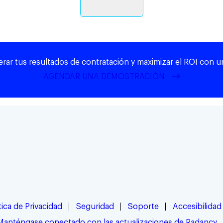
rar tus resultados de contratación y maximizar el ROI con 
AGENDAR UNA DEMOSTRACIÓN
tica de Privacidad
Seguridad
Soporte
Accesibilidad
Manténgase conectado con las actualizaciones de Radancy