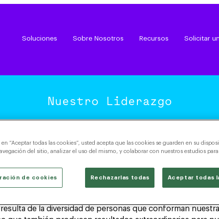
Soluciones
Sobre Nosotros
Recursos
Solicitar 
Nuestro Liderazgo
c en “Aceptar todas las cookies”, usted acepta que las cookies se guarden en su disposi
avegación del sitio, analizar el uso del mismo, y colaborar con nuestros estudios par
omiso. Liderazgo. Innov
ración de cookies
Rechazarlas todas
Aceptar todas l
 resulta de la diversidad de personas que conforman nuest