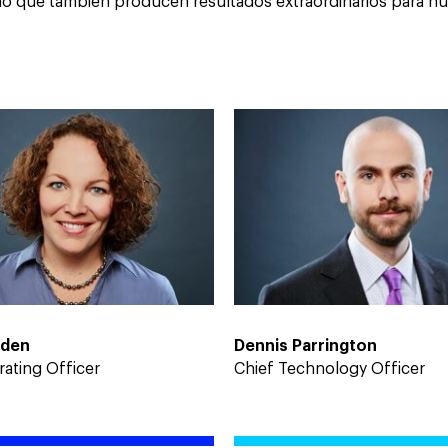
ino que también producen resultados extraordinarios para nue
rden
Dennis Parrington
ating Officer
Chief Technology Officer