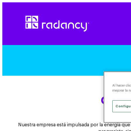
Saltar
al
contenido
Al hacer cli
mejorar la n
Compr
Configu
Nuestra empresa está impulsada por la energía que