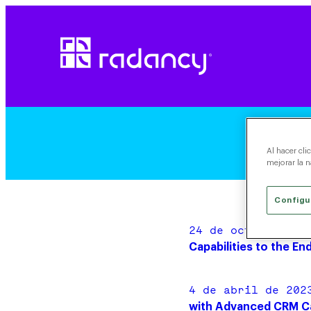
Al hacer cli
mejorar la n
Configu
24 de octubre de 
Capabilities to the E
4 de abril de 202
with Advanced CRM Ca