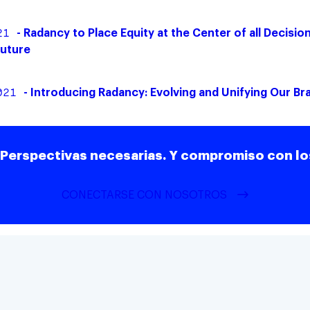
21
- Radancy to Place Equity at the Center of all Decisi
Future
021
- Introducing Radancy: Evolving and Unifying Our Br
 Perspectivas necesarias. Y compromiso con lo
CONECTARSE CON NOSOTROS