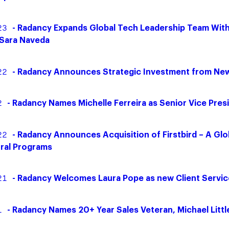
23
- Radancy Expands Global Tech Leadership Team Wit
 Sara Naveda
22
- Radancy Announces Strategic Investment from New
2
- Radancy Names Michelle Ferreira as Senior Vice Pres
22
- Radancy Announces Acquisition of Firstbird – A Glo
ral Programs
21
- Radancy Welcomes Laura Pope as new Client Servic
1
- Radancy Names 20+ Year Sales Veteran, Michael Litt