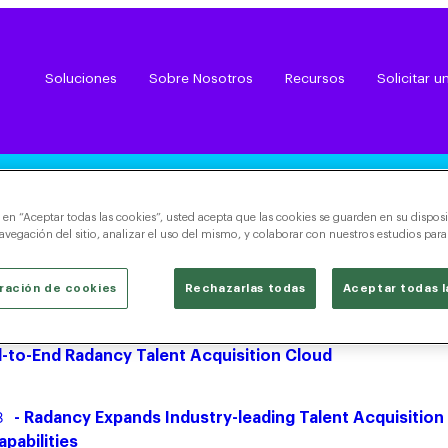
Soluciones
Sobre Nosotros
Recursos
Solicitar 
Noticias | Radancy
c en “Aceptar todas las cookies”, usted acepta que las cookies se guarden en su disposi
avegación del sitio, analizar el uso del mismo, y colaborar con nuestros estudios par
ración de cookies
Rechazarlas todas
Aceptar todas l
2023
- Radancy Acquires Brazen, Adding Award-Winning 
nd-to-End Radancy Talent Acquisition Cloud
3
- Radancy Expands Industry-leading Talent Acquisition
pabilities