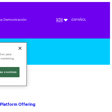
una Demostración
ESPAÑOL
tivo para
a marketing.
as cookies
Hiring Event
 Platform Offering