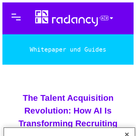
Direkt
zum
Inhalt
DEUTSCH
wechseln
Whitepaper und Guides
The Talent Acquisition
Revolution: How AI Is
Transforming Recruiting