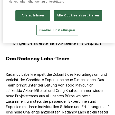
Denken ist bei uns kein Lippenbekenntnis – es ist der
Marketingbemühungen zu unterstützen.
Ausgangspunkt all unseres Handelns. Davon profitieren in
erster Linie Sie als unsere Kundinnen und Kunden, sei es in
Alle ablehnen
Alle Cookies akzeptieren
Form von exklusiven Webinaren, den Ergebnissen unseres
internen Ideenwettbewerbs oder durch die Vordenkenden
aus den Radancy Labs. Wir haben ständig ein Auge auf neue
Cookie-Einstellungen
Technologietrends und definieren die Möglichkeiten von
Analytics neu. So revolutionieren wir die Recruiting-Welt und
bringen Sie als erste mit Top-Talenten ins Gespräch.
Das Radancy Labs-Team
Radancy Labs krempelt die Zukunft des Recruitings um und
verleiht der Candidate Experience neue Dimensionen. Das
Team bringt unter der Leitung von Todd Maycunich,
Jahkedda Akbar-Mitchell und Craig Knutson immer wieder
neue Projektteams aus all unseren Büros weltweit
zusammen, um stets die passenden Expertinnen und
Experten mit ihren individuellen Stärken und Erfahrungen auf
eine neue Challenge anzusetzen. Radancy Labs ist ein fester