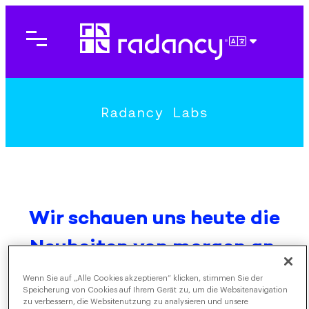
Direkt
zum
Inhalt
DEUTSCH
wechseln
Radancy Labs
Wir schauen uns heute die
Neuheiten von morgen an.
Wenn Sie auf „Alle Cookies akzeptieren“ klicken, stimmen Sie der
Speicherung von Cookies auf Ihrem Gerät zu, um die Websitenavigation
Innovation sorgt für Innovation. Und zukunftsorientiertes
zu verbessern, die Websitenutzung zu analysieren und unsere