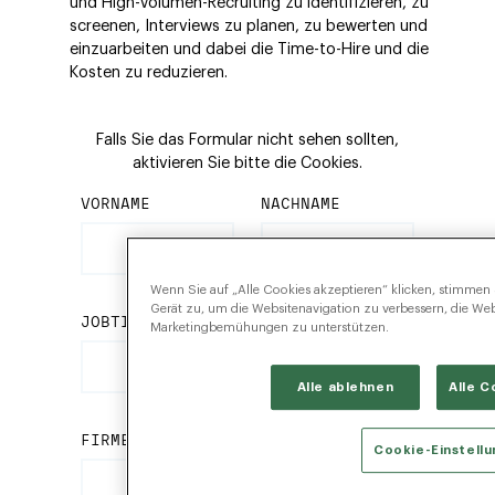
und High-Volumen-Recruiting zu identifizieren, zu
screenen, Interviews zu planen, zu bewerten und
einzuarbeiten und dabei die Time-to-Hire und die
Kosten zu reduzieren.
Falls Sie das Formular nicht sehen sollten,
aktivieren Sie bitte die Cookies.
Wenn Sie auf „Alle Cookies akzeptieren“ klicken, stimmen
Gerät zu, um die Websitenavigation zu verbessern, die We
Marketingbemühungen zu unterstützen.
Alle ablehnen
Alle C
Cookie-Einstell