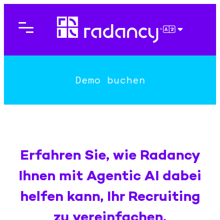
Direkt
zum
Inhalt
DEUTSCH
wechseln
Demo buchen
Erfahren Sie, wie Radancy
Ihnen mit Agentic AI dabei
helfen kann, Ihr Recruiting
zu vereinfachen.