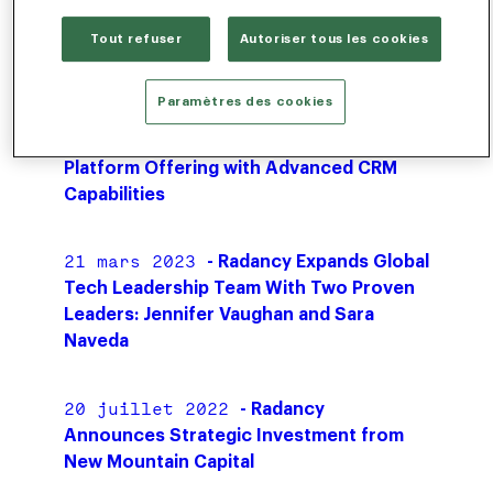
Event Capabilities to the End-to-End
Tout refuser
Autoriser tous les cookies
Radancy Talent Acquisition Cloud
Paramètres des cookies
4 avril 2023
- Radancy Expands
Industry-leading Talent Acquisition
Platform Offering with Advanced CRM
Capabilities
21 mars 2023
- Radancy Expands Global
Tech Leadership Team With Two Proven
Leaders: Jennifer Vaughan and Sara
Naveda
20 juillet 2022
- Radancy
Announces Strategic Investment from
New Mountain Capital