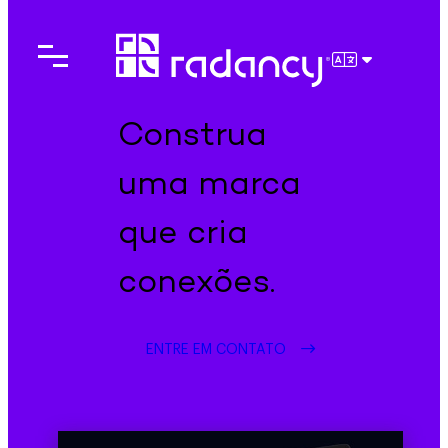
Pular
para
o
PORTUGU
conteúdo
Construa
uma marca
que cria
conexões.
ENTRE EM CONTATO